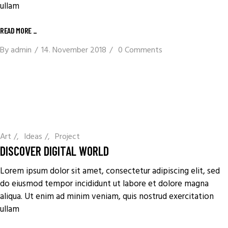
ullam
READ MORE
_
By
admin
14. November 2018
0 Comments
Art
/
Ideas
/
Project
DISCOVER DIGITAL WORLD
Lorem ipsum dolor sit amet, consectetur adipiscing elit, sed
do eiusmod tempor incididunt ut labore et dolore magna
aliqua. Ut enim ad minim veniam, quis nostrud exercitation
ullam