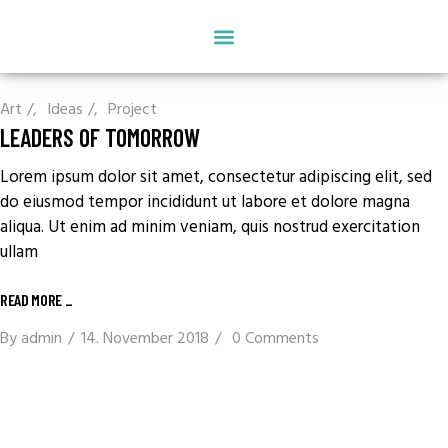
SONSTIGE TRANSPORTE
Art
/
Ideas
/
Project
LEADERS OF TOMORROW
Lorem ipsum dolor sit amet, consectetur adipiscing elit, sed
do eiusmod tempor incididunt ut labore et dolore magna
aliqua. Ut enim ad minim veniam, quis nostrud exercitation
ullam
READ MORE
_
By
admin
14. November 2018
0 Comments