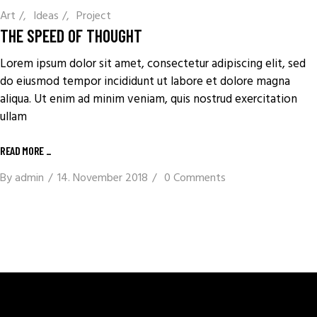
Art
/
Ideas
/
Project
THE SPEED OF THOUGHT
Lorem ipsum dolor sit amet, consectetur adipiscing elit, sed
do eiusmod tempor incididunt ut labore et dolore magna
aliqua. Ut enim ad minim veniam, quis nostrud exercitation
ullam
READ MORE
_
By
admin
14. November 2018
0 Comments