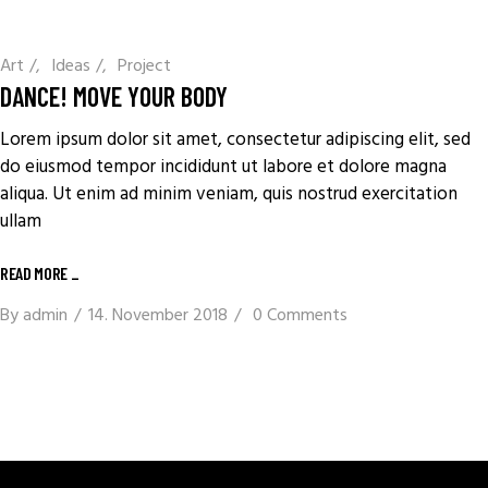
Art
/
Ideas
/
Project
DANCE! MOVE YOUR BODY
Lorem ipsum dolor sit amet, consectetur adipiscing elit, sed
do eiusmod tempor incididunt ut labore et dolore magna
aliqua. Ut enim ad minim veniam, quis nostrud exercitation
ullam
READ MORE
_
By
admin
14. November 2018
0 Comments